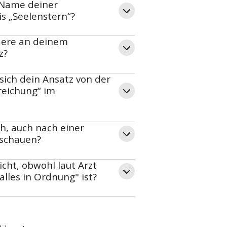
 Name deiner
s „Seelenstern“?
dere an deinem
z?
sich dein Ansatz von der
rreichung“ im
h, auch nach einer
 schauen?
cht, obwohl laut Arzt
lles in Ordnung" ist?