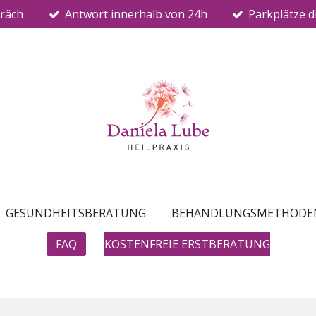
präch
Antwort innerhalb von 24h
Parkplätze d
GESUNDHEITSBERATUNG
BEHANDLUNGSMETHODE
FAQ
KOSTENFREIE ERSTBERATUNG