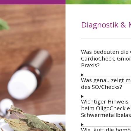
Diagnostik &
Was bedeuten die 
CardioCheck, Gnio
Praxis?
Was genau zeigt mi
des SO/Checks?
Wichtiger Hinweis:
beim OligoCheck e
Schwermetallbelast
Wie läuft die hom