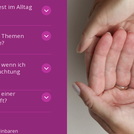
st im Alltag
n Themen
e?
 wenn ich
ruchtung
 einer
ft?
einbaren