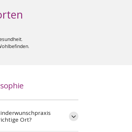
orten
esundheit.
Wohlbefinden.
osophie
 Kinderwunschpraxis
ichtige Ort?