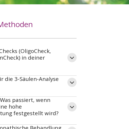
 Methoden
Checks (OligoCheck,
mCheck) in deiner
r die 3-Säulen-Analyse
 Was passiert, wenn
ine hohe
ung festgestellt wird?
öopathische Behandlung