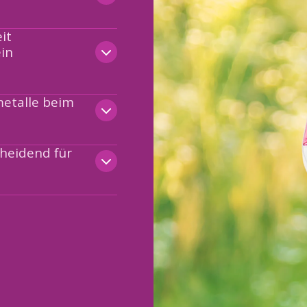
it
ein
metalle beim
cheidend für