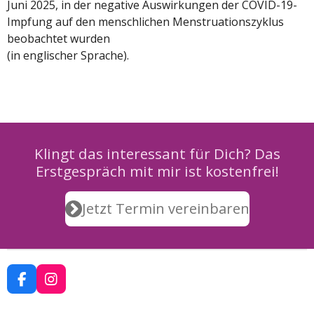
Juni 2025, in der
negative Auswirkungen der COVID-19-
Impfung auf den menschlichen Menstruationszyklus
beobachtet wurden
(in englischer Sprache).
Klingt das interessant für Dich? Das
Erstgespräch mit mir ist kostenfrei!
Jetzt Termin vereinbaren
F
I
a
n
c
s