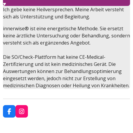
k
a
m
Ich gebe keine Heilversprechen. Meine Arbeit versteht
sich als Unterstützung und Begleitung.
innerwise® ist eine energetische Methode. Sie ersetzt
keine ärztliche Untersuchung oder Behandlung, sondern
versteht sich als ergänzendes Angebot.
Die SO/Check-Plattform hat keine CE-Medical-
Zertifizierung und ist kein medizinisches Gerät. Die
Auswertungen können zur Behandlungsoptimierung
eingesetzt werden, jedoch nicht zur Erstellung von
medizinischen Diagnosen oder Heilung von Krankheiten.
F
I
a
n
c
s
e
t