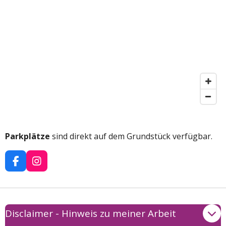
Parkplätze
sind direkt auf dem Grundstück verfügbar.
F
I
a
n
c
s
e
t
b
a
Disclaimer - Hinweis zu meiner Arbeit
o
g
o
r